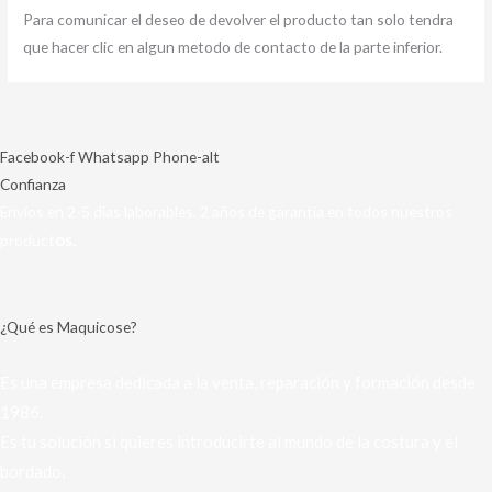
Para comunicar el deseo de devolver el producto tan solo tendra
que hacer clic en algun metodo de contacto de la parte inferior.
Facebook-f
Whatsapp
Phone-alt
Confianza
Envíos en 2-5 días laborables. 2 años de garantía en todos nuestros
os.
product
¿Qué es Maquicose?
Es una empresa dedicada a la venta, reparación y formación desde
1986.
Es tu solución si quieres introducirte al mundo de la costura y el
bordado,