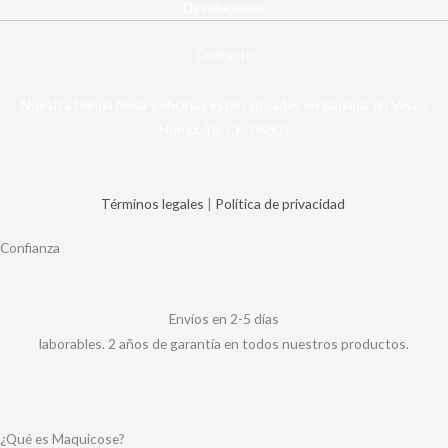
Devoluciones
Contacto
Nuestra tienda física y oficinas están situadas en Badajoz en Vasco
Nuñez, 18, CP: 06001
Términos legales
|
Política de privacidad
Confianza
Envíos en 2-5 días
laborables. 2 años de garantía en todos nuestros productos.
¿Qué es Maquicose?