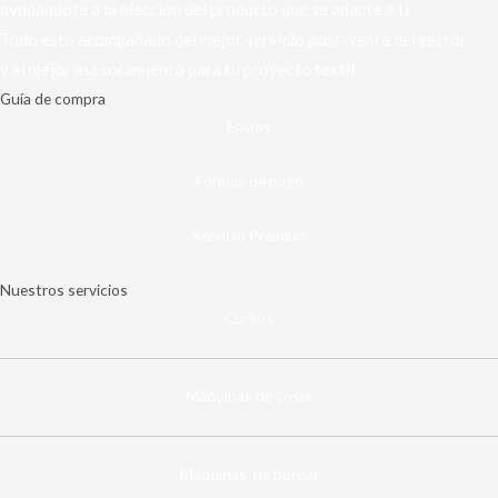
ayudándote a la elección del producto que se adapte a ti.
Todo esto acompañado del mejor servicio post-venta del sector
y el mejor asesoramiento para tu proyecto textil.
Guía de compra
Envíos
Formas de pago
Servicio Premiun
Nuestros servicios
Cursos
Máquinas de coser
Máquinas de bordar