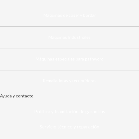
Máquinas de coser y bordar
Máquinas Industriales
Máquinas especiales para pathword
Remalladoras y recubridoras
Ayuda y contacto
Política y tramitación de garantías
Servicio técnico y reparación