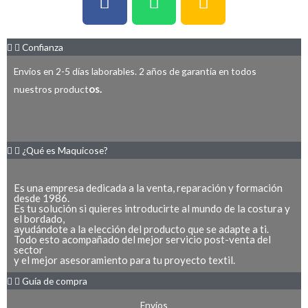
a
h
h
c
a
o
e
t
n
Confianza
b
s
e
Envíos en 2-5 días laborables. 2 años de garantía en todos
o
a
-
os.
nuestros product
o
p
a
k
p
l
-
t
¿Qué es Maquicose?
f
Es una empresa dedicada a la venta, reparación y formación
desde 1986.
Es tu solución si quieres introducirte al mundo de la costura y
el bordado,
ayudándote a la elección del producto que se adapte a ti.
Todo esto acompañado del mejor servicio post-venta del
sector
y el mejor asesoramiento para tu proyecto textil.
Guía de compra
Envíos