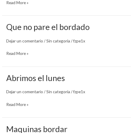
Read More »
Que no pare el bordado
Que
no
pare
Dejar un comentario
/
Sin categoría
/
fzpe1x
el
Read More »
bordado
Abrimos el lunes
Abrimos
el
lunes
Dejar un comentario
/
Sin categoría
/
fzpe1x
Read More »
Maquinas bordar
Maquinas