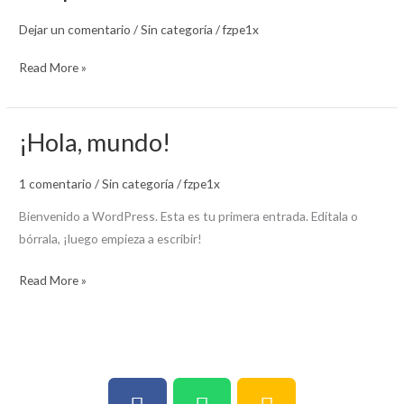
bordar
Dejar un comentario
/
Sin categoría
/
fzpe1x
Read More »
¡Hola, mundo!
¡Hola,
mundo!
1 comentario
/
Sin categoría
/
fzpe1x
Bienvenido a WordPress. Esta es tu primera entrada. Edítala o
bórrala, ¡luego empieza a escribir!
Read More »
F
W
P