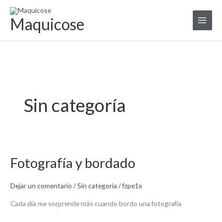
Ir
al
Maquicose
contenido
Sin categoría
Fotografía y bordado
Fotografía
y
bordado
Dejar un comentario
/
Sin categoría
/
fzpe1x
Cada día me sorprende más cuando bordo una fotografía