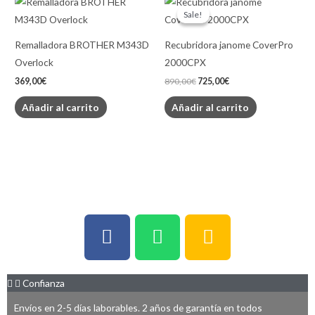
price
price
Sale!
Sale!
was:
is:
890,00€.
725,00€.
Remalladora BROTHER M343D
Recubridora janome CoverPro
Overlock
2000CPX
369,00
€
890,00
€
725,00
€
Añadir al carrito
Añadir al carrito
F
W
P
a
h
h
c
a
o
e
t
n
Confianza
b
s
e
Envíos en 2-5 días laborables. 2 años de garantía en todos