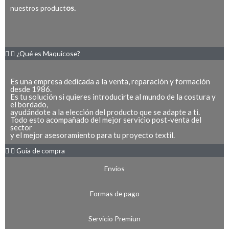
o
a
-
os.
nuestros product
o
p
a
k
p
l
-
t
¿Qué es Maquicose?
f
Es una empresa dedicada a la venta, reparación y formación
desde 1986.
Es tu solución si quieres introducirte al mundo de la costura y
el bordado,
ayudándote a la elección del producto que se adapte a ti.
Todo esto acompañado del mejor servicio post-venta del
sector
y el mejor asesoramiento para tu proyecto textil.
Guía de compra
Envíos
Formas de pago
Servicio Premiun