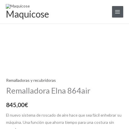
Ir
al
Maquicose
contenido
Remalladora
Elna
864air
cantidad
Remalladoras y recubridoras
Remalladora Elna 864air
845,00
€
El nuevo sistema de roscado de aire hace que sea fácil enhebrar su
máquina. Una función que ahorra tiempo para una costura sin