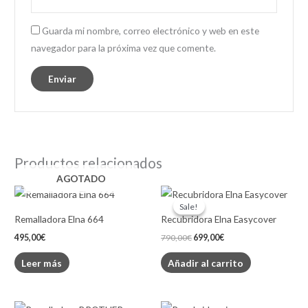
Guarda mi nombre, correo electrónico y web en este
navegador para la próxima vez que comente.
Productos relacionados
AGOTADO
Original
Current
price
price
Sale!
Sale!
was:
is:
Remalladora Elna 664
Recubridora Elna Easycover
790,00€.
699,00€.
495,00
€
790,00
€
699,00
€
Leer más
Añadir al carrito
Original
Current